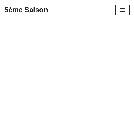
5ème Saison
Aller
au
contenu